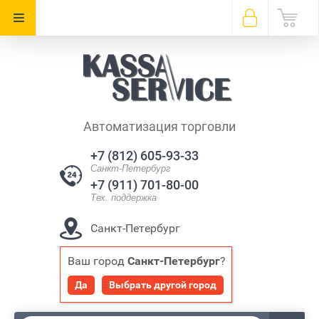
Автоматизация торговли
+7 (812) 605-93-33
Санкт-Петербург
+7 (911) 701-80-00
Тех. поддержка
Санкт-Петербург
Наш адрес:
Ваш город
Санкт-Петербург
?
пр-т Энгельса д. 111 к. 1
Да
Выбрать другой город
пр-т Просвещения д. 33 к. 1